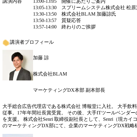
講演内容
13:00-13:05　開催にあたりご案内

13:05-13:30　スプリームシステム株式会社 松原
13:30-13:50　株式会社BLAM 加藤諒氏

13:50-13:57　質疑応答

13:57-14:00　終わりのご挨拶
講演者プロフィール
加藤 諒
株式会社BLAM
マーケティングDX本部 副本部長
大手総合広告代理店である株式会社 博報堂に入社。 大手飲
従事。17年年間社長賞受賞。 その後、大手ITツールベンダ
を支援。 株式会社Senri 取締役副社長として、Senri（現
のマーケティングDX部にて、企業のマーケティングDX戦略