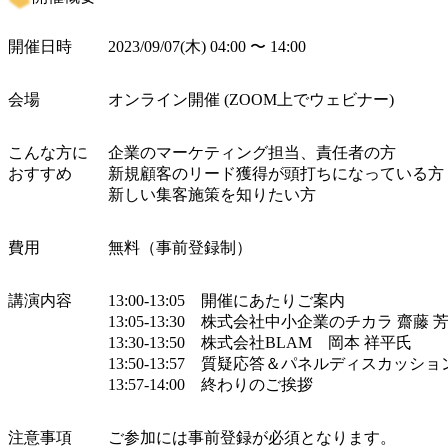
開催日時
2023/09/07(木) 04:00 〜 14:00
会場
オンライン開催 (ZOOM上でウェビナー)
こんな方に

企業のマーケティング担当、責任者の方

おすすめ
新規顧客のリード獲得が頭打ちになっている方

新しい集客施策を知りたい方
費用
無料（事前登録制）
講演内容
13:00-13:05　開催にあたりご案内

13:05-13:30　株式会社中小企業のチカラ 齋藤 芳
13:30-13:50　株式会社BLAM　岡本 祥平氏

13:50-13:57　質疑応答＆パネルディスカッション
13:57-14:00　終わりのご挨拶
注意事項
ご参加には事前登録が必須となります。
