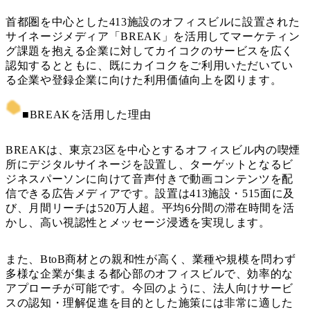
首都圏を中心とした413施設のオフィスビルに設置された
サイネージメディア「BREAK」を活用してマーケティン
グ課題を抱える企業に対してカイコクのサービスを広く
認知するとともに、既にカイコクをご利用いただいてい
る企業や登録企業に向けた利用価値向上を図ります。
■BREAKを活用した理由
BREAKは、東京23区を中心とするオフィスビル内の喫煙
所にデジタルサイネージを設置し、ターゲットとなるビ
ジネスパーソンに向けて音声付きで動画コンテンツを配
信できる広告メディアです。設置は413施設・515面に及
び、月間リーチは520万人超。平均6分間の滞在時間を活
かし、高い視認性とメッセージ浸透を実現します。
また、BtoB商材との親和性が高く、業種や規模を問わず
多様な企業が集まる都心部のオフィスビルで、効率的な
アプローチが可能です。今回のように、法人向けサービ
スの認知・理解促進を目的とした施策には非常に適した