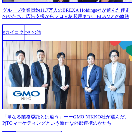
グループ従業員約11.7万人のBREXA Holdings社が選んだ伴走
のかたち。広告支援からプロ人材起用まで、BLAMとの軌跡
カイコク
その他
#
#
「単なる業務委託とは違う」ーーGMO NIKKO社が選んだ、
PjTOマーケティングという新たな外部連携のかたち