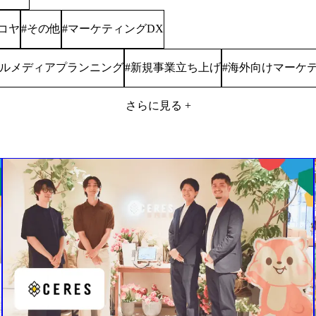
コヤ
その他
マーケティングDX
#
#
ルメディアプランニング
新規事業立ち上げ
海外向けマーケ
#
#
さらに見る +