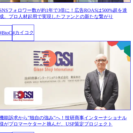
SNSフォロワー数が約1年で3倍に！広告ROASは500%超を達
成。プロ人材起用で実現したファンとの新たな繋がり
カイコク
#
BtoC
#
機能訴求から”独自の強み”へ！技研商事インターナショナル
様がプロマーケターと挑んだ、USP策定プロジェクト