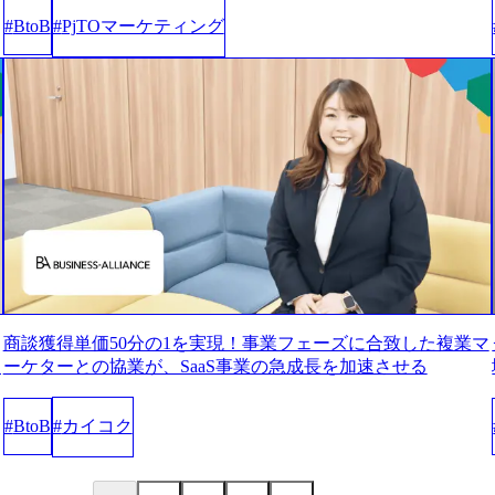
PjTOマーケティング
#
BtoB
#
商談獲得単価50分の1を実現！事業フェーズに合致した複業マ
ー
ーケターとの協業が、SaaS事業の急成長を加速させる
カイコク
#
BtoB
#