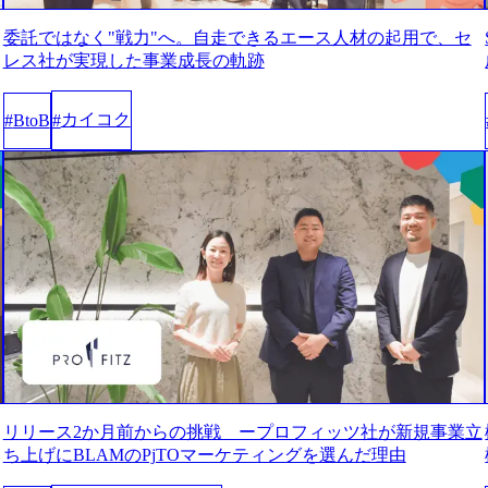
委託ではなく"戦力"へ。自走できるエース人材の起用で、セ
レス社が実現した事業成長の軌跡
カイコク
#
BtoB
#
リリース2か月前からの挑戦 ープロフィッツ社が新規事業立
ち上げにBLAMのPjTOマーケティングを選んだ理由