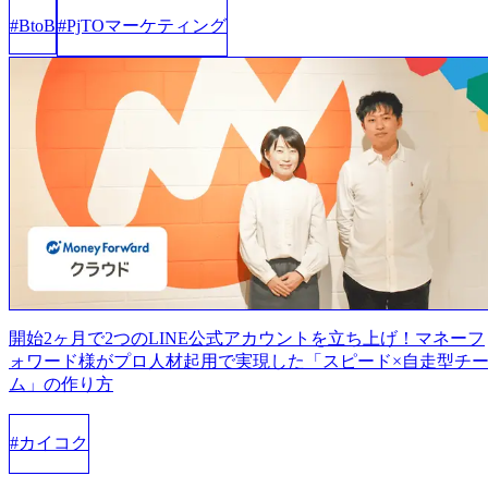
PjTOマーケティング
#
BtoB
#
開始2ヶ月で2つのLINE公式アカウントを立ち上げ！マネーフ
ォワード様がプロ人材起用で実現した「スピード×自走型チ
ム」の作り方
カイコク
#