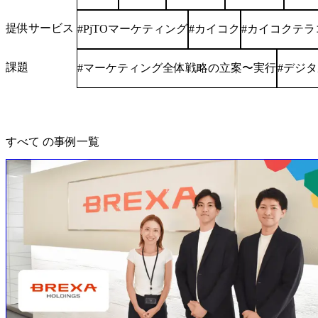
提供サービス
PjTOマーケティング
カイコク
カイコクテラ
#
#
#
課題
マーケティング全体戦略の立案〜実行
デジタ
#
#
すべて
の事例一覧