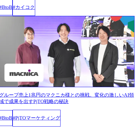
カイコク
#
BtoB
#
グループ売上1兆円のマクニカ様との挑戦。変化の激しいAI領
域で成果を出すPjTO戦略の秘訣
PjTOマーケティング
#
BtoB
#