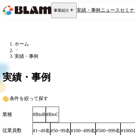
実績・事例
ニュース
セミナ
事業紹介
ホーム
実績・事例
実績・事例
条件を絞って探す
業種
#
BtoB
#
BtoC
従業員数
1~49名
50~99名
100~499名
500~999名
100
#
#
#
#
#